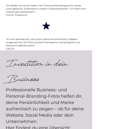
"Die Bilder von Sarah haben mein Personal Branding auf ein neues
Level gebracht. Authentisch, modern und professionell – ich fühle mich
rundum gut repräsentiert."
Tom B., Freelancer
"Ich war beeindruckt, wie Sarah meine Persönlichkeit in Bildern
umgesetzt hat. Die Fotos strahlen Kompetenz und Sympathie aus.
Absolut empfehlenswert!"
Julia W.
Investition in dein
Business
Professionelle Business- und
Personal-Branding-Fotos helfen dir,
deine Persönlichkeit und Marke
authentisch zu zeigen – ob für deine
Website, Social Media oder dein
Unternehmen.
Hier findest du eine Übersicht