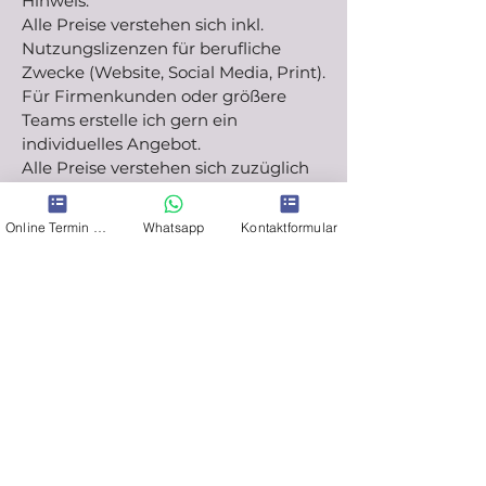
Hinweis:
Alle Preise verstehen sich inkl.
Nutzungslizenzen für berufliche
Zwecke (Website, Social Media, Print).
Für Firmenkunden oder größere
Teams erstelle ich gern ein
individuelles Angebot.
Alle Preise verstehen sich zuzüglich
19 % MwSt.
Online Termin Schwangerschaftsfotos
Whatsapp
Kontaktformular
Jetzt Termin anfragen
Du möchtest dein Business
professionell in Szene setzen oder
dein Personal Branding auf das
nächste Level bringen?
Schreibe mir über das
Kontaktformular, per E-Mail oder
WhatsApp – ich freue mich auf deine
Anfrage!