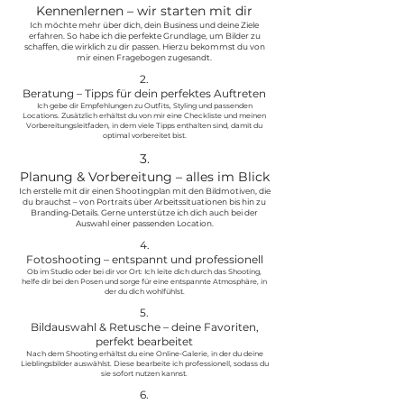
Kennenlernen – wir starten mit dir
Ich möchte mehr über dich, dein Business und deine Ziele
erfahren. So habe ich die perfekte Grundlage, um Bilder zu
schaffen, die wirklich zu dir passen. Hierzu bekommst du von
mir einen Fragebogen zugesandt.
2.
Beratung – Tipps für dein perfektes Auftreten
Ich gebe dir Empfehlungen zu Outfits, Styling und passenden
Locations. Zusätzlich erhältst du von mir eine Checkliste und meinen
Vorbereitungsleitfaden, in dem viele Tipps enthalten sind, damit du
optimal vorbereitet bist.
3.
Planung & Vorbereitung – alles im Blick
Ich erstelle mit dir einen Shootingplan mit den Bildmotiven, die
du brauchst – von Portraits über Arbeitssituationen bis hin zu
Branding-Details. Gerne unterstütze ich dich auch bei der
Auswahl einer passenden Location.
4.
Fotoshooting – entspannt und professionell
Ob im Studio oder bei dir vor Ort: Ich leite dich durch das Shooting,
helfe dir bei den Posen und sorge für eine entspannte Atmosphäre, in
der du dich wohlfühlst.
5.
Bildauswahl & Retusche – deine Favoriten,
perfekt bearbeitet
Nach dem Shooting erhältst du eine Online-Galerie, in der du deine
Lieblingsbilder auswählst. Diese bearbeite ich professionell, sodass du
sie sofort nutzen kannst.
6.