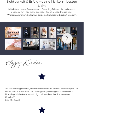
Sichtbarkeit & Erfolg – deine Marke im besten
Licht
Mit deinen neuen Business- und Branding-Bildern bist du bestens
ausgestattet – für deine Website, Social Media, Presse oder
Werbematerialien. So kannst du deine Sichtbarkeit gezielt steigern.
Happy Kunden
"Sarah hat es geschafft, meine Persönlichkeit perfekt einzufangen. Die
Bilder sind authentisch, hochwertig und passen genau zu meinem
Branding. Ich bekomme ständig positives Feedback von meinen
Kunden!"
Lisa M., Coach