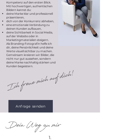
Kompetenz auf den ersten Blick.
Mit hochwertigen, authentischen
Bildern kannst du:
deine Marke klar und professionell
präsentieren,
dich von der Konkurrenz abheben,
eine emotionale Verbindung zu
deinen Kunden aufbauen,
deine Sichtbarkeit in Social Media,
auf der Website oder in
Marketingmaterialien steigern.
Als Branding-Fotografin helfe ich
dir, deine Persönlichkeit und deine
Werte visuell sichtbar zu machen.
Gemeinsam kreieren wir Bilder, die
nicht nur gut aussehen, sondern
deine Marke nachhaltig stärken und
Kunden begeistern.
Ich freue mich auf dich!
Anfrage senden
Dein Weg zu mir
1.