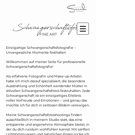
Schwangerschaftsfotos
FINE ART
Einzigartige Schwangerschaftsfotografie –
Unvergessliche Momente festhalten
Willkommen auf meiner Seite für professionelle
Schwangerschaftsfotografie!
Als erfahrene Fotografin und Make-up-Artistin
habe ich mich darauf spezialisiert, die besondere
Ausstrahlung und Schönheit werdender Mütter in
stilvollen Schwangerschaftsfotos festzuhalten. Jede
Schwangerschaft ist ein einzigartiges Erlebnis
voller Vorfreude und Emotionen – und genau das
möchte ich für dich in zeitlosen Bildern verewigen.
Meine Schwangerschaftsfotoshootings finden
ausschließlich in meinem Studio statt, das eine
entspannte und angenehme Atmosphäre bietet, in
der du dich rundum wohlfühlen kannst. Mit sanften
Lichtstimmungen und natürlichen Posen rücke ich