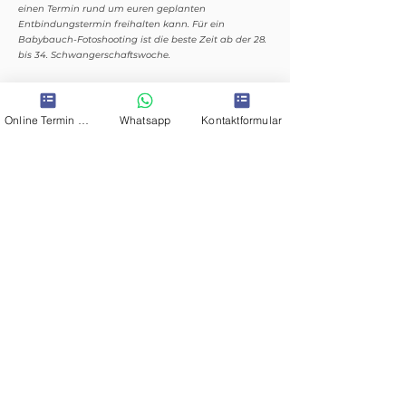
einen Termin rund um euren geplanten
Entbindungstermin freihalten kann. Für ein
Babybauch-Fotoshooting ist die beste Zeit ab der 28.
bis 34. Schwangerschaftswoche.
WO FINDET DAS FOTOSHOOTING STATT?
Online Termin Schwangerschaftsfotos
Whatsapp
Kontaktformular
Euer Fotoshooting findet bei mir Im Studio in Sehnde
statt.
KANN ICH EINEN PARTNER ODER KINDER
MITBRINGEN?
Sehr gerne! Papas freuen sich unterwegs genauso
auf Ihr neues Baby. Und ganz zu schweigen davon,
dass es einfach unglaublich ist, die Verbindung
zwischen Ihrem Bauch und dem werdenden Vater
einzufangen!
Und das gleiche gilt für Kinder, ich liebe es, ältere
Geschwister mit Mama und Bauch zu fotografieren,
sie sind oft so aufgeregt, auch beim Shooting dabei
zu sein. Aufpreis 25 €
WAS SOLL ICH ANZIEHEN?
Ich habe einige Kleider und auch Tücher die in den
Fotoshootings mit inbegriffen sind.