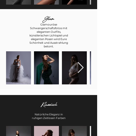
Glam
Glamouröse
Schwangerschaftsfotos mit
eleganten Outfits,
künstlerischen Lichtspiel und
eleganten Posen wird Eure
Schönheit und Ausstrahlung
betont.
Klassisch
Natürliche Eleganz in
ruhigen Zeitlosen Farben