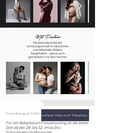
Mit Partner
Die besondere Zeit der
Schwangerschaft in natürlichen
und liebevollen Bildern
festgehalten – gerne auch
gemeinsam mit dem Partner.
Preisliste Buchungen ab
15.1.2025
weitere Infos zum Fotoshooting
Für ein Babybauch-Fotoshooting ist die beste
Zeit ab der 28. bis 32. (max.34.)
Schwangerschaftswoche.