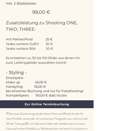
inkl. 2 Bilddateien
98,00 €
Zusatzleistung zu Shooting ONE,
TWO, THREE:
mit Partner/Kind 25 €
Jedes weitere Outfit 30 €
Jedes weitere Bild 20 €
Es entstehen ca. 50 bis 100 Bilder aus denen ihr
eure Lieblingsbilder auswählen könnt!
- Styling -
​Einzelpreis
Make up 45,00 €
Hairstyling 55,00 €
bei einzelner Buchung und nur für Fotoshooting!
Komplettpreis 90,00 € statt
100,00€
Zur Online Terminbuchung
*
Ohne eure Zustimmung werden keine Fotos veröffentlicht oder für
mein Portfolio verwendet. Ihr sucht euren Fotografen aus, weil euch der
Stil der Fotos gefällt. Ich wäre euch daher sehr dankbar wenn ich eure
Fotos auf meiner Portfolio, zu Werbezwecken und wenn ihr zustimmt in