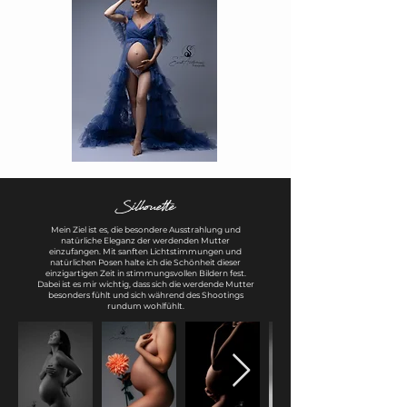
Silhouette
Mein Ziel ist es, die besondere Ausstrahlung und
natürliche Eleganz der werdenden Mutter
einzufangen. Mit sanften Lichtstimmungen und
natürlichen Posen halte ich die Schönheit dieser
einzigartigen Zeit in stimmungsvollen Bildern fest.
Dabei ist es mir wichtig, dass sich die werdende Mutter
besonders fühlt und sich während des Shootings
rundum wohlfühlt.