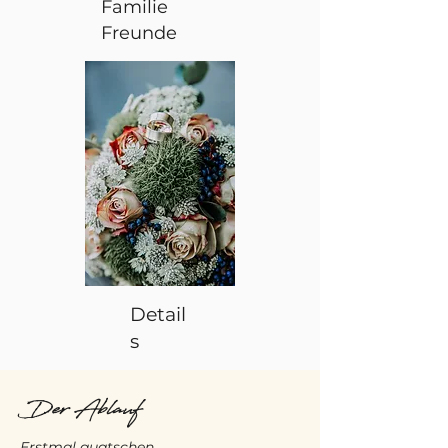
Familie
Freunde
Detail
s
Der Ablauf
Erstmal quatschen...