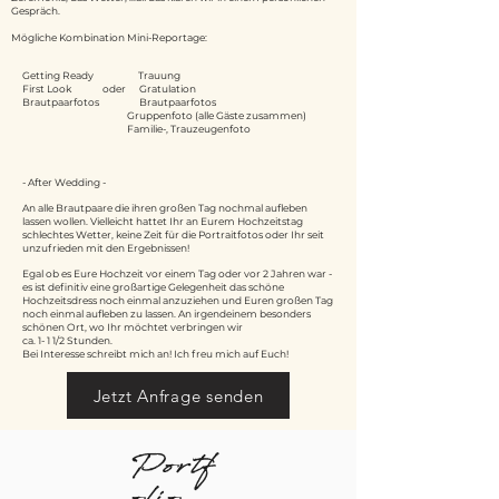
Gespräch.
Mögliche Kombination Mini-Reportage:
Getting Ready Trauung
First Look oder Gratulation
Brautpaarfotos Brautpaarfotos
Gruppenfoto (alle Gäste zusammen)
Familie-, Trauzeugenfoto
- After Wedding -
An alle Brautpaare die ihren großen Tag nochmal aufleben
lassen wollen. Vielleicht hattet Ihr an Eurem Hochzeitstag
schlechtes Wetter, keine Zeit für die Portraitfotos oder Ihr seit
unzufrieden mit den Ergebnissen!
Egal ob es Eure Hochzeit vor einem Tag oder vor 2 Jahren war -
es ist definitiv eine großartige Gelegenheit das schöne
Hochzeitsdress noch einmal anzuziehen und Euren großen Tag
noch einmal aufleben zu lassen. An irgendeinem besonders
schönen Ort, wo Ihr möchtet verbringen wir
ca. 1- 1 1/2 Stunden.
Bei Interesse schreibt mich an! Ich freu mich auf Euch!
Jetzt Anfrage senden
Portf