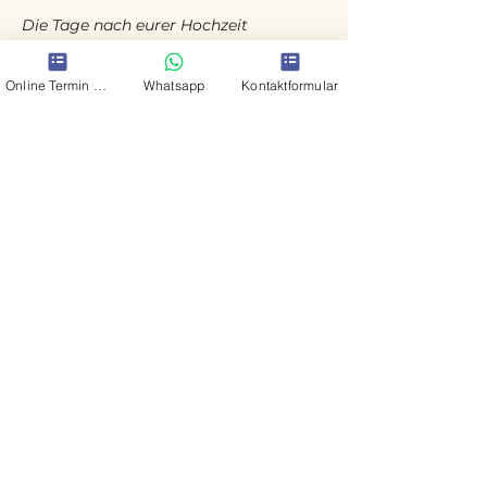
Die Tage nach eurer Hochzeit
Nun ist er vorbei. Ich weiss wie gerne
meine Paare ein erstes Bild sehen
Online Termin Schwangerschaftsfotos
Whatsapp
Kontaktformular
möchten.
Daher bekommt auch jedes Paar kurz
nach der Hochzeit eine Nachricht von
mir mit einer kleinen Überraschung.
Ich mache mich an die
Nachbearbeitung. Eure Bilder (jedes
Einzelne) werden von mir Bearbeitet
und optimiert. Die Bildanzahl liegt bei
200-400 (je nach Dauer der
fotografischen Begleitung). Ihr
bekommt nach ca. 3-4 Wochen das
Paket mit euren Erinnerungen nach
Hause geschickt.
Jetzt Anfrage senden