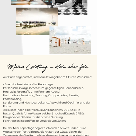
Meine Leistung - klein aber fein
Auf Euch angepasstes, individuelles Angebot mit Euren Wünschen!​
​- Euer Hochzeitstag - Mini Reportage
Per­sön­li­ches Vor­ge­spräch zum gegenseitigen Kennenlernen
Hoch­zeits­fotografie ohne Feier am Abend
Hoch­zeits­vor­be­rei­tung, Trau­ung, Grup­pen­fo­tos, Familie,
Paarshooting,
Sortierung und Nach­be­ar­bei­tung, Aus­wahl und Opti­mie­rung der
Fotos
Alle Bilder (nach einer Vorauswahl) auf einem USB-Stick in
bester Qualität (ohne Wasserzeichen) hochauflösende JPEGs
Freigabe der Dateien für die private Nutzung
Fahrtkosten inbegriffen im Umkreis von 30 km
Bei der Mini Reportage begleite ich euch 3 bis 4 Stunden. Eure
Wünsche der Portraitfotos, die Anzahl der Gäste, die Art der
Zeremonie, das Wetter, ...all das klären wir in einem persönlichen